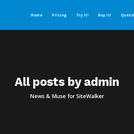
Home
Pricing
Try It!
Buy It!
Quest
All posts by admin
News & Muse for SiteWalker