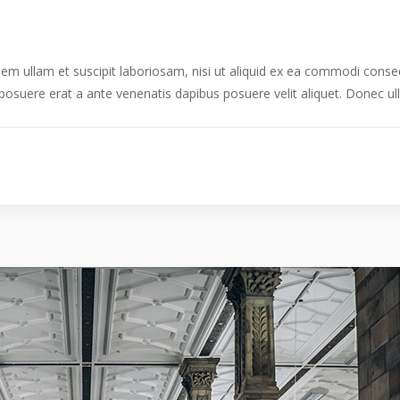
m ullam et suscipit laboriosam, nisi ut aliquid ex ea commodi conseq
er posuere erat a ante venenatis dapibus posuere velit aliquet. Donec u